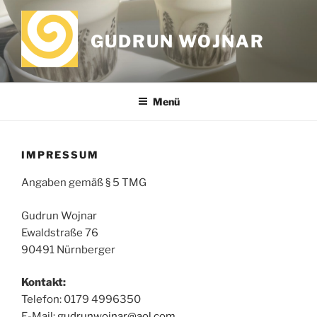
Zum
Inhalt
GUDRUN WOJNAR
springen
Menü
IMPRESSUM
Angaben gemäß § 5 TMG
Gudrun Wojnar
Ewaldstraße 76
90491 Nürnberger
Kontakt:
Telefon: ‭0179 4996350‬
E-Mail:
gudrunwojnar@aol.com