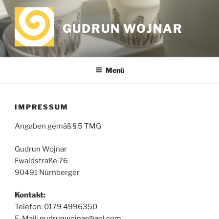
Zum
Inhalt
GUDRUN WOJNAR
springen
Menü
IMPRESSUM
Angaben gemäß § 5 TMG
Gudrun Wojnar
Ewaldstraße 76
90491 Nürnberger
Kontakt:
Telefon: ‭0179 4996350‬
E-Mail:
gudrunwojnar@aol.com